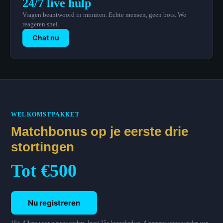
24/7 live hulp
Vragen beantwoord in minuten. Echte mensen, geen bots. We
reageren snel.
Chat nu
WELKOMSTPAKKET
Matchbonus op je eerste drie
stortingen
Tot €500
Nu registreren
18+. Alleen voor nieuwe spelers. Inzet 35x bonusbedrag. Algemene voorwaarden van