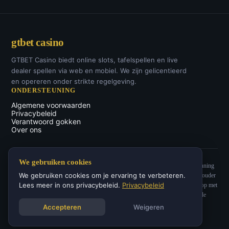
gtbet casino
GTBET Casino biedt online slots, tafelspellen en live
dealer spellen via web en mobiel. We zijn gelicentieerd
en opereren onder strikte regelgeving.
ONDERSTEUNING
Algemene voorwaarden
Privacybeleid
Verantwoord gokken
Over ons
We gebruiken cookies
GTBET Casino wordt beheerd door GTbet Entertainment Limited onder vergunning
We gebruiken cookies om je ervaring te verbeteren.
van de Curacao eGaming Authority met nummer 8052/JAZ. Je moet 18 jaar of ouder
Lees meer in ons privacybeleid.
Privacybeleid
zijn om deze site te gebruiken. Als gokken je problemen bezorgt, neem contact op met
Gokken met Mate op www.gokkenmetmate.nl of bel de NCPG Gokkerijlijnopde
0800-0008.
Accepteren
Weigeren
2024 GTBET Casino. Alle rechten voorbehouden.