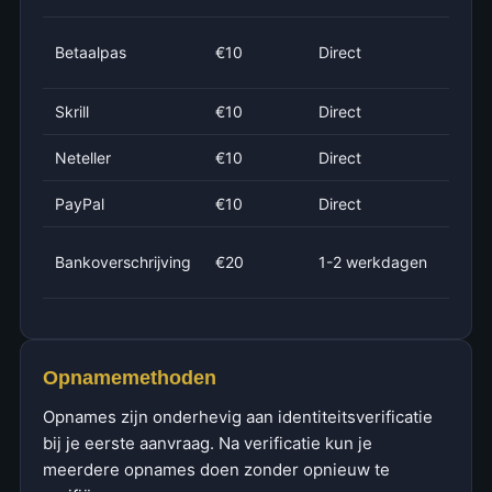
Betaalpas
€10
Direct
Skrill
€10
Direct
Neteller
€10
Direct
PayPal
€10
Direct
Bankoverschrijving
€20
1-2 werkdagen
Opnamemethoden
Opnames zijn onderhevig aan identiteitsverificatie
bij je eerste aanvraag. Na verificatie kun je
meerdere opnames doen zonder opnieuw te