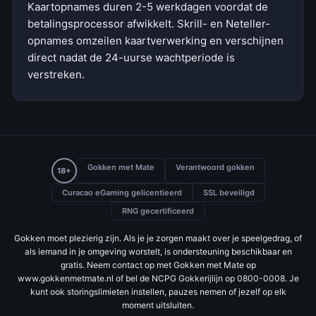
Kaartopnames duren 2-5 werkdagen voordat de
betalingsprocessor afwikkelt. Skrill- en Neteller-
opnames omzeilen kaartverwerking en verschijnen
direct nadat de 24-uurse wachtperiode is
verstreken.
Gokken met Mate
Verantwoord gokken
18+
Curacao eGaming gelicentieerd
SSL beveiligd
RNG gecertificeerd
Gokken moet plezierig zijn. Als je je zorgen maakt over je speelgedrag, of
als iemand in je omgeving worstelt, is ondersteuning beschikbaar en
gratis. Neem contact op met Gokken met Mate op
www.gokkenmetmate.nl of bel de NCPG Gokkerijlijn op 0800-0008. Je
kunt ook storingslimieten instellen, pauzes nemen of jezelf op elk
moment uitsluiten.